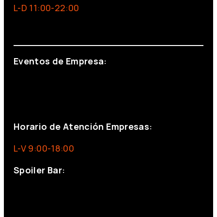
L-D 11:00-22:00
info@foxinaboxmadrid.com
Eventos de Empresa:
+34 644 713 148
+34 644 523 911
eventos@eventeam.es
eventeam.es
Horario de Atención Empresas:
L-V 9:00-18:00
Spoiler Bar:
+34 910176254
spoilerbarmadrid.com