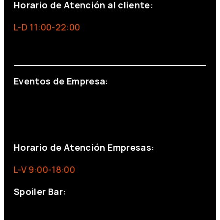
Horario de Atención al cliente:
L-D 11:00-22:00
info@foxinaboxmadrid.com
Eventos de Empresa:
+34 644 713 148
+34 644 523 911
eventos@eventeam.es
eventeam.es
Horario de Atención Empresas:
L-V 9:00-18:00
Spoiler Bar:
+34 910176254
spoilerbarmadrid.com