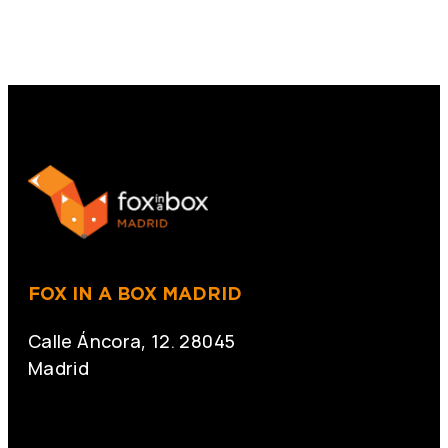
REGALO
300€
FOX IN A BOX MADRID
Calle Áncora, 12. 28045
Madrid
+34 691 666 715