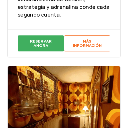
estrategia y adrenalina donde cada
segundo cuenta.
RESERVAR
MÁS
:
:
AHORA
INFORMACIÓN
M
M
A
A
S
S
T
T
E
E
R
R
M
M
I
I
N
N
D
D