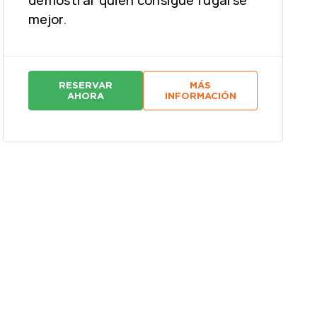
mejor.
RESERVAR
MÁS
:
:
AHORA
INFORMACIÓN
C
C
A
A
D
D
E
E
N
N
A
A
P
P
E
E
R
R
P
P
E
E
T
T
U
U
A
A
:
:
M
M
O
O
D
D
O
O
C
C