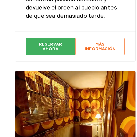
devuelve el orden al pueblo antes
de que sea demasiado tarde.
RESERVAR
MÁS
:
:
AHORA
INFORMACIÓN
E
E
L
L
P
P
O
O
L
L
L
L
O
O
D
D
O
O
R
R
A
A
D
D
O
O
S
S
A
A
L
L
O
O
O
O
N
N