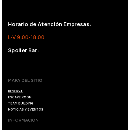
eventos@eventeam.es
eventeam.es
Horario de Atención Empresas:
L-V 9:00-18:00
Spoiler Bar:
+34 910176254
spoilerbarmadrid.com
MAPA DEL SITIO
RESERVA
ESCAPE ROOM
TEAM BUILDING
NOTICIAS Y EVENTOS
INFORMACIÓN