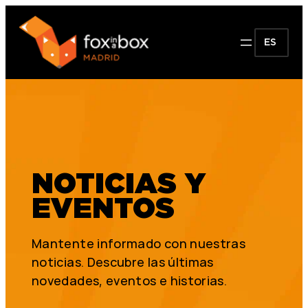
ES
NOTICIAS Y
EVENTOS
Mantente informado con nuestras
noticias. Descubre las últimas
novedades, eventos e historias.