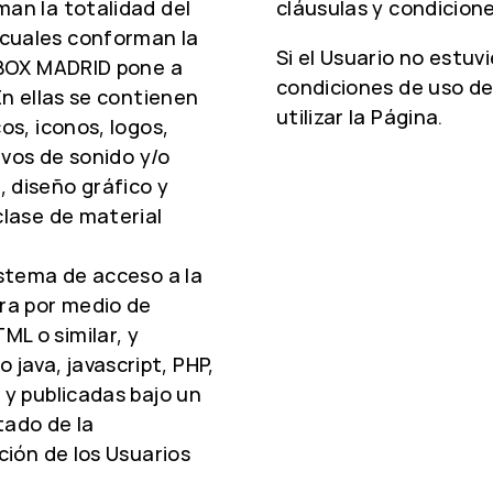
man la totalidad del
cláusulas y condicione
 cuales conforman la
Si el Usuario no estuv
A BOX MADRID pone a
condiciones de uso de
En ellas se contienen
utilizar la Página.
os, iconos, logos,
hivos de sonido y/o
 diseño gráfico y
clase de material
istema de acceso a la
ura por medio de
L o similar, y
java, javascript, PHP,
 y publicadas bajo un
tado de la
ción de los Usuarios