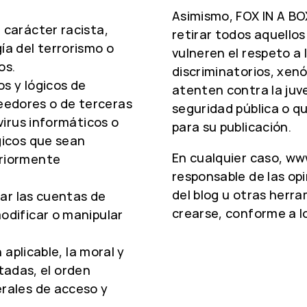
Asimismo, FOX IN A BO
 carácter racista,
retirar todos aquello
ía del terrorismo o
vulneren el respeto a 
os.
discriminatorios, xenó
os y lógicos de
atenten contra la juve
eedores o de terceras
seguridad pública o qu
 virus informáticos o
para su publicación.
gicos que sean
En cualquier caso, w
eriormente
responsable de las opi
del blog u otras herr
izar las cuentas de
crearse, conforme a lo
odificar o manipular
n aplicable, la moral y
adas, el orden
erales de acceso y