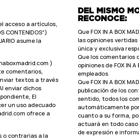
DEL MISMO MO
RECONOCE:
 acceso a artículos,
Que FOX IN A BOX MAD
LOS CONTENIDOS”)
las opiniones vertidas
SUARIO asume la
única y exclusiva resp
Que los comentarios d
inaboxmadrid.com )
opiniones de FOX IN A
te comentarios,
empleados.
nviar textos a través
Que FOX IN A BOX MADR
Al enviar dichos
publicación de los con
spondiente, El
sentido, todos los co
cer un uso adecuado
automáticamente por 
drid.com ofrece a
cuanto a su forma, po
actuará en todo caso
de expresión e inform
es o contrarias a la