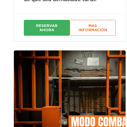
RESERVAR
MÁS
:
:
AHORA
INFORMACIÓN
E
E
L
L
P
P
O
O
L
L
L
L
O
O
D
D
O
O
R
R
A
A
D
D
O
O
S
S
A
A
L
L
O
O
O
O
N
N