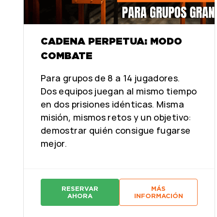
CADENA PERPETUA: MODO
COMBATE
Para grupos de 8 a 14 jugadores.
Dos equipos juegan al mismo tiempo
en dos prisiones idénticas. Misma
misión, mismos retos y un objetivo:
demostrar quién consigue fugarse
mejor.
RESERVAR
MÁS
:
:
AHORA
INFORMACIÓN
C
C
A
A
D
D