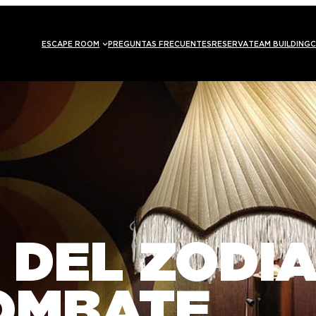
ESCAPE ROOM
PREGUNTAS FRECUENTES
RESERVA
TEAM BUILDING
C
 DEL ZODIA
OMBATE