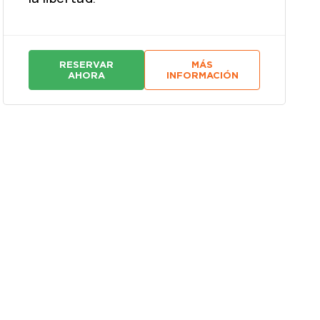
RESERVAR
MÁS
:
:
AHORA
INFORMACIÓN
C
C
A
A
D
D
E
E
N
N
A
A
P
P
E
E
R
R
P
P
E
E
T
T
U
U
A
A