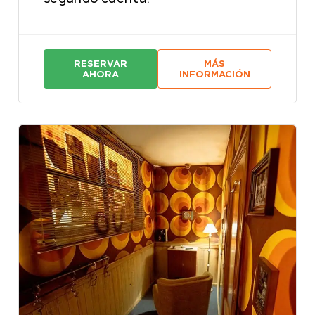
RESERVAR
MÁS
:
:
AHORA
INFORMACIÓN
M
M
A
A
S
S
T
T
E
E
R
R
M
M
I
I
N
N
D
D