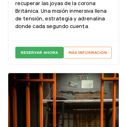
recuperar las joyas de la corona
Británica. Una misión inmersiva llena
de tensión, estrategia y adrenalina
donde cada segundo cuenta.
RESERVAR AHORA
MÁS INFORMACIÓN
:
:
M
M
A
A
S
S
T
T
E
E
R
R
M
M
I
I
N
N
D
D