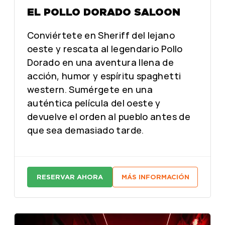
EL POLLO DORADO SALOON
Conviértete en Sheriff del lejano
oeste y rescata al legendario Pollo
Dorado en una aventura llena de
acción, humor y espíritu spaghetti
western. Sumérgete en una
auténtica película del oeste y
devuelve el orden al pueblo antes de
que sea demasiado tarde.
RESERVAR AHORA
MÁS INFORMACIÓN
:
:
E
E
L
L
P
P
O
O
L
L