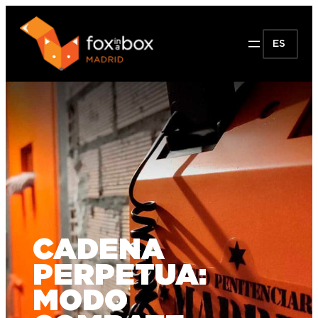
ES
CADENA
PERPETUA:
MODO