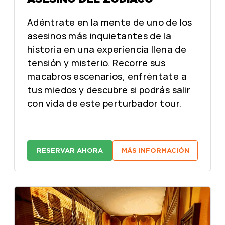
Adéntrate en la mente de uno de los
asesinos más inquietantes de la
historia en una experiencia llena de
tensión y misterio. Recorre sus
macabros escenarios, enfréntate a
tus miedos y descubre si podrás salir
con vida de este perturbador tour.
RESERVAR AHORA
MÁS INFORMACIÓN
:
:
A
A
S
S
E
E
S
S
I
I
N
N
O
O
D
D
E
E