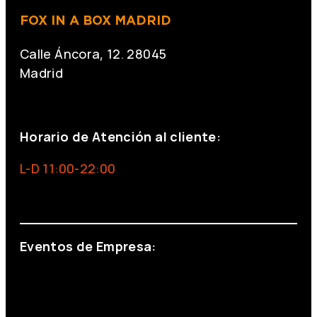
M
M
O
O
FOX IN A BOX MADRID
D
D
O
O
C
C
Calle Áncora, 12. 28045
O
O
M
M
Madrid
B
B
A
A
T
T
+34 691 666 715
E
E
Horario de Atención al cliente:
L-D 11:00-22:00
info@foxinaboxmadrid.com
Eventos de Empresa:
+34 644 713 148
+34 644 523 911
eventos@eventeam.es
eventeam.es