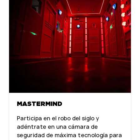
L
L
O
O
D
D
O
O
R
R
A
A
D
D
O
O
S
S
A
A
L
L
O
O
O
O
N
N
MASTERMIND
Participa en el robo del siglo y
adéntrate en una cámara de
seguridad de máxima tecnología para