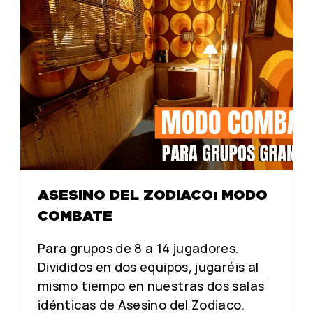
L
L
Z
Z
O
O
D
D
I
I
A
A
C
C
O
O
ASESINO DEL ZODIACO: MODO
COMBATE
Para grupos de 8 a 14 jugadores.
Divididos en dos equipos, jugaréis al
mismo tiempo en nuestras dos salas
idénticas de Asesino del Zodiaco.