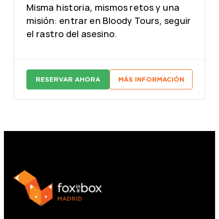
Misma historia, mismos retos y una
misión: entrar en Bloody Tours, seguir
el rastro del asesino.
RESERVAR AHORA
MÁS INFORMACIÓN
:
:
A
A
S
S
E
E
S
S
I
I
N
N
O
O
D
D
E
E
L
L
Z
Z
O
O
D
D
I
I
A
A
C
C
O
O
:
: