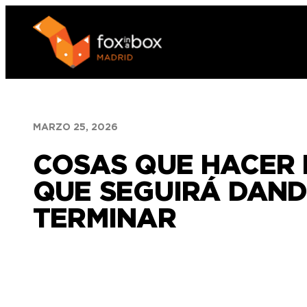
Saltar
al
contenido
MARZO 25, 2026
COSAS QUE HACER 
QUE SEGUIRÁ DAN
TERMINAR