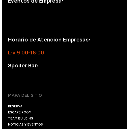
Eventos de Empresa:
+34 644 713 148
+34 644 523 911
eventos@eventeam.es
eventeam.es
Horario de Atención Empresas:
L-V 9:00-18:00
Spoiler Bar:
+34 910176254
spoilerbarmadrid.com
MAPA DEL SITIO
RESERVA
ESCAPE ROOM
TEAM BUILDING
NOTICIAS Y EVENTOS