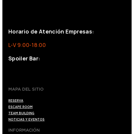
+34 644 713 148
+34 644 523 911
eventos@eventeam.es
eventeam.es
Horario de Atención Empresas:
L-V 9:00-18:00
Spoiler Bar:
+34 910176254
spoilerbarmadrid.com
MAPA DEL SITIO
RESERVA
ESCAPE ROOM
TEAM BUILDING
NOTICIAS Y EVENTOS
INFORMACIÓN