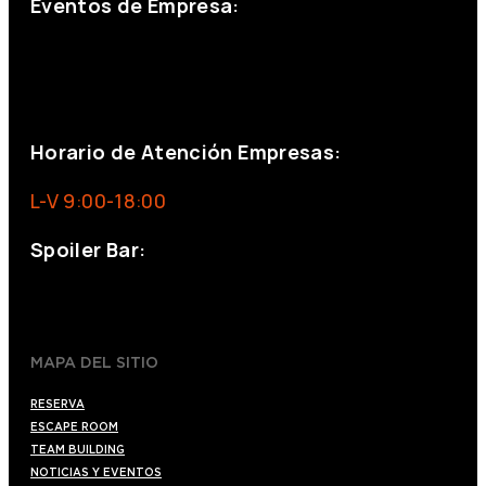
Eventos de Empresa:
+34 644 713 148
+34 644 523 911
eventos@eventeam.es
eventeam.es
Horario de Atención Empresas:
L-V 9:00-18:00
Spoiler Bar:
+34 910176254
spoilerbarmadrid.com
MAPA DEL SITIO
RESERVA
ESCAPE ROOM
TEAM BUILDING
NOTICIAS Y EVENTOS