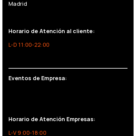
Madrid
+34 691 666 715
Horario de Atención al cliente:
L-D 11:00-22:00
info@foxinaboxmadrid.com
Eventos de Empresa:
+34 644 713 148
+34 644 523 911
eventos@eventeam.es
eventeam.es
Horario de Atención Empresas:
L-V 9:00-18:00