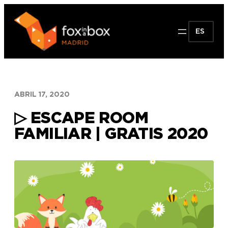
Saltar
al
ES
contenido
ABRIL 17, 2020
▷ ESCAPE ROOM
FAMILIAR | GRATIS 2020