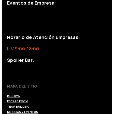
Eventos de Empresa:
+34 644 713 148
+34 644 523 911
eventos@eventeam.es
eventeam.es
Horario de Atención Empresas:
L-V 9:00-18:00
Spoiler Bar:
+34 910176254
spoilerbarmadrid.com
MAPA DEL SITIO
RESERVA
ESCAPE ROOM
TEAM BUILDING
NOTICIAS Y EVENTOS