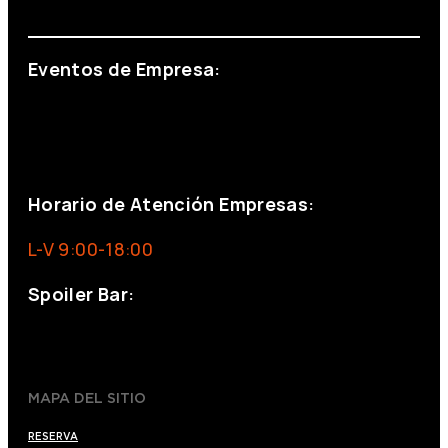
info@foxinaboxmadrid.com
Eventos de Empresa:
+34 644 713 148
+34 644 523 911
eventos@eventeam.es
eventeam.es
Horario de Atención Empresas:
L-V 9:00-18:00
Spoiler Bar:
+34 910176254
spoilerbarmadrid.com
MAPA DEL SITIO
RESERVA