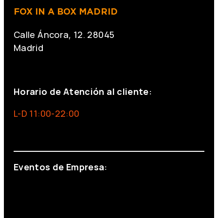
FOX IN A BOX MADRID
Calle Áncora, 12. 28045
Madrid
+34 691 666 715
Horario de Atención al cliente:
L-D 11:00-22:00
info@foxinaboxmadrid.com
Eventos de Empresa:
+34 644 713 148
+34 644 523 911
eventos@eventeam.es
eventeam.es