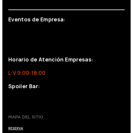
info@foxinaboxmadrid.com
Eventos de Empresa:
+34 644 713 148
+34 644 523 911
eventos@eventeam.es
eventeam.es
Horario de Atención Empresas:
L-V 9:00-18:00
Spoiler Bar:
+34 910176254
spoilerbarmadrid.com
MAPA DEL SITIO
RESERVA