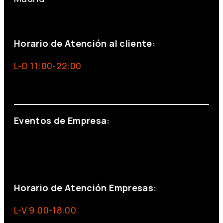
+34 691 666 715
Horario de Atención al cliente:
L-D 11:00-22:00
info@foxinaboxmadrid.com
Eventos de Empresa:
+34 644 713 148
+34 644 523 911
eventos@eventeam.es
eventeam.es
Horario de Atención Empresas:
L-V 9:00-18:00