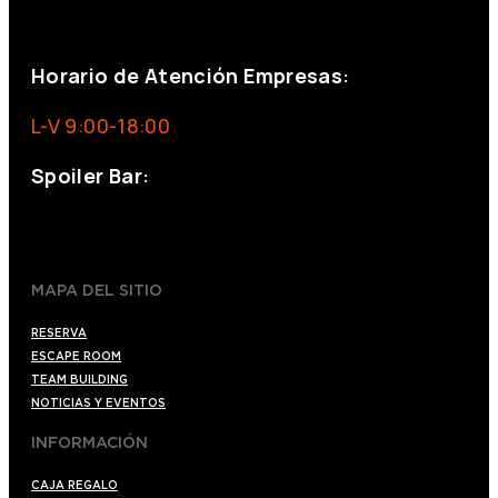
eventos@eventeam.es
eventeam.es
Horario de Atención Empresas:
L-V 9:00-18:00
Spoiler Bar:
+34 910176254
spoilerbarmadrid.com
MAPA DEL SITIO
RESERVA
ESCAPE ROOM
TEAM BUILDING
NOTICIAS Y EVENTOS
INFORMACIÓN
CAJA REGALO