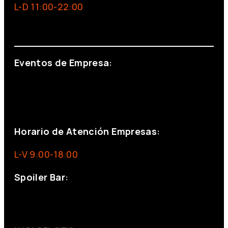
L-D 11:00-22:00
info@foxinaboxmadrid.com
Eventos de Empresa:
+34 644 713 148
+34 644 523 911
eventos@eventeam.es
eventeam.es
Horario de Atención Empresas:
L-V 9:00-18:00
Spoiler Bar:
+34 910176254
spoilerbarmadrid.com