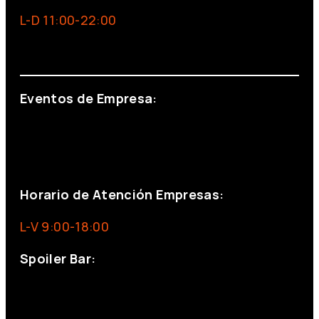
L-D 11:00-22:00
info@foxinaboxmadrid.com
Eventos de Empresa:
+34 644 713 148
+34 644 523 911
eventos@eventeam.es
eventeam.es
Horario de Atención Empresas:
L-V 9:00-18:00
Spoiler Bar:
+34 910176254
spoilerbarmadrid.com