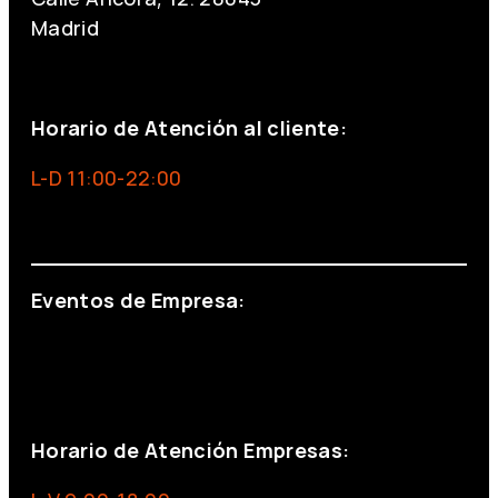
Madrid
+34 691 666 715
Horario de Atención al cliente:
L-D 11:00-22:00
info@foxinaboxmadrid.com
Eventos de Empresa:
+34 644 713 148
+34 644 523 911
eventos@eventeam.es
eventeam.es
Horario de Atención Empresas: