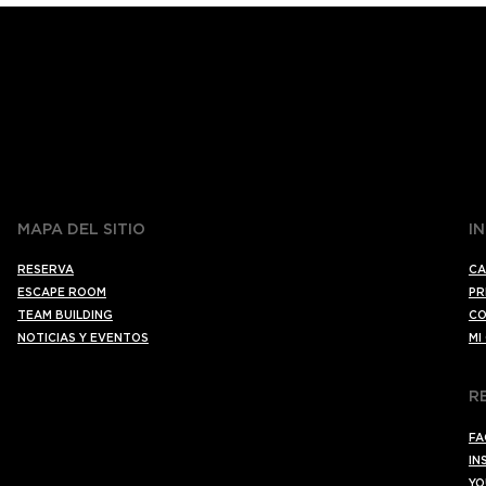
MAPA DEL SITIO
I
RESERVA
CA
ESCAPE ROOM
PR
TEAM BUILDING
CO
NOTICIAS Y EVENTOS
MI
R
FA
IN
YO