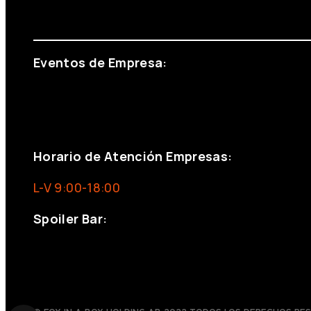
info@foxinaboxmadrid.com
Eventos de Empresa:
+34 644 713 148
+34 644 523 911
eventos@eventeam.es
eventeam.es
Horario de Atención Empresas:
L-V 9:00-18:00
Spoiler Bar:
+34 910176254
spoilerbarmadrid.com