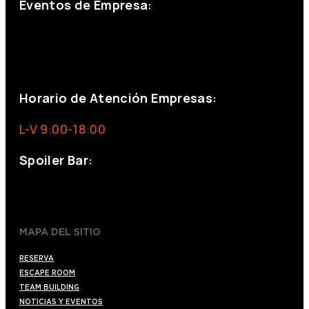
Eventos de Empresa:
+34 644 713 148
+34 644 523 911
eventos@eventeam.es
eventeam.es
Horario de Atención Empresas:
L-V 9:00-18:00
Spoiler Bar:
+34 910176254
spoilerbarmadrid.com
MAPA DEL SITIO
RESERVA
ESCAPE ROOM
TEAM BUILDING
NOTICIAS Y EVENTOS