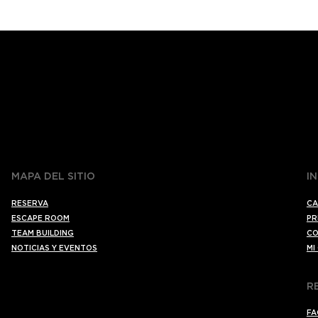
MAPA DEL SITIO
I
RESERVA
CA
ESCAPE ROOM
PR
TEAM BUILDING
CO
NOTICIAS Y EVENTOS
MI
R
FA