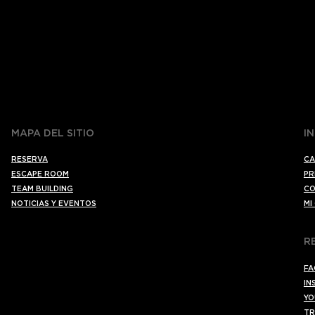
MAPA DEL SITIO
I
RESERVA
CA
ESCAPE ROOM
PR
TEAM BUILDING
CO
NOTICIAS Y EVENTOS
MI
R
FA
IN
YO
TR