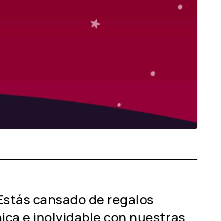
Estás cansado de regalos
ca e inolvidable con nuestras