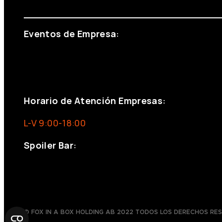
info@foxinaboxmadrid.com
Eventos de Empresa:
+34 644 713 148
+34 644 523 911
eventos@eventeam.es
eventeam.es
Horario de Atención Empresas:
L-V 9:00-18:00
Spoiler Bar:
+34 910176254
spoilerbarmadrid.com
© FOX IN A BOX HOLDING AB 2022 TODOS LOS DERECHOS RE