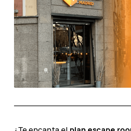
¿Te encanta el
plan escape roo