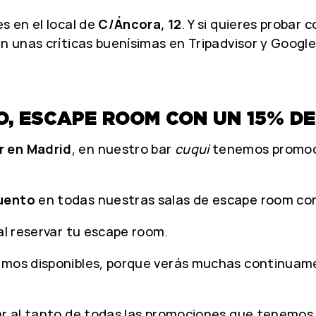
s en el local de
C/Áncora, 12
. Y si quieres probar 
en unas críticas buenísimas en Tripadvisor y Google
O, ESCAPE ROOM CON UN 15% D
r en Madrid
, en nuestro bar
cuqui
tenemos promoci
uento
en todas nuestras salas de escape room con
al reservar tu escape room.
nemos disponibles, porque verás muchas continuam
tar al tanto de todas las promociones que tenemos