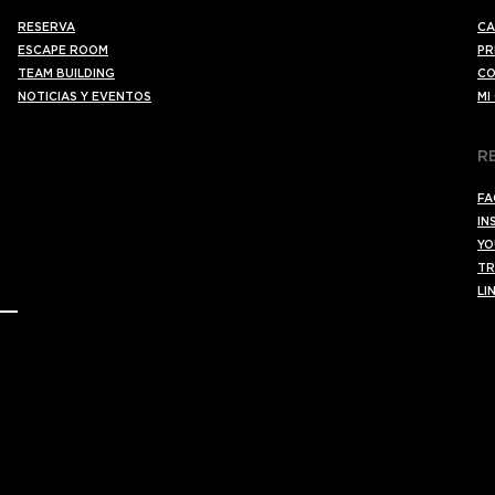
RESERVA
CA
ESCAPE ROOM
PR
TEAM BUILDING
CO
NOTICIAS Y EVENTOS
MI
R
FA
IN
YO
TR
LI