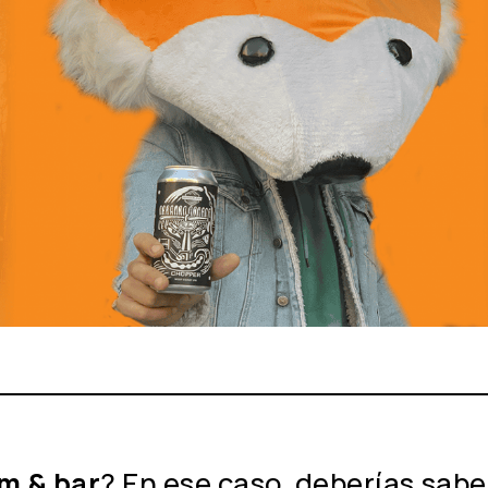
m & bar
? En ese caso, deberías sab