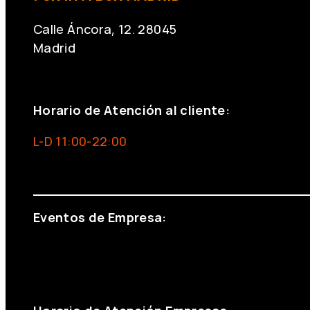
Calle Áncora, 12. 28045
Madrid
+34 691 666 715
Horario de Atención al cliente:
L-D 11:00-22:00
info@foxinaboxmadrid.com
Eventos de Empresa:
+34 644 713 148
+34 644 523 911
eventos@eventeam.es
eventeam.es