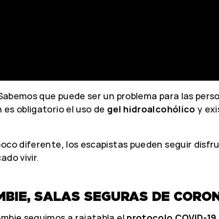
 Sabemos que puede ser un problema para las perso
 es obligatorio el uso de
gel hidroalcohólico
y ex
poco diferente, los escapistas pueden seguir disf
do vivir.
MBIE, SALAS SEGURAS DE CORO
ombie seguimos a rajatabla el
protocolo COVID-19