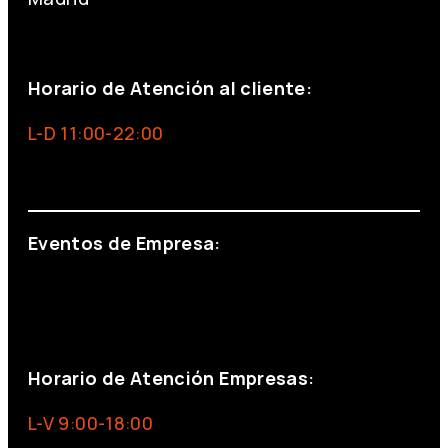
+34 691 666 715
Horario de Atención al cliente:
L-D 11:00-22:00
info@foxinaboxmadrid.com
Eventos de Empresa:
+34 644 713 148
+34 644 523 911
eventos@eventeam.es
eventeam.es
Horario de Atención Empresas:
L-V 9:00-18:00