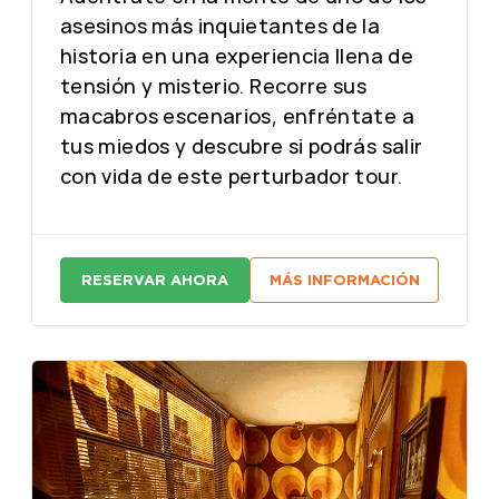
asesinos más inquietantes de la
historia en una experiencia llena de
tensión y misterio. Recorre sus
macabros escenarios, enfréntate a
tus miedos y descubre si podrás salir
con vida de este perturbador tour.
RESERVAR AHORA
MÁS INFORMACIÓN
:
:
A
A
S
S
E
E
S
S
I
I
N
N
O
O
D
D
E
E
L
L
Z
Z
O
O