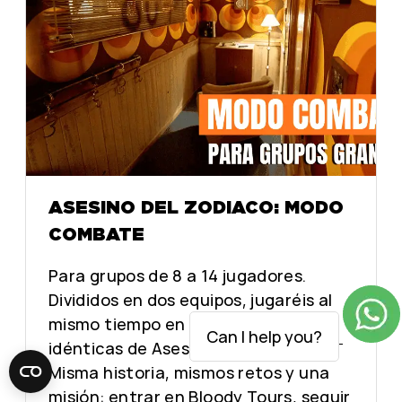
D
D
I
I
A
A
C
C
O
O
ASESINO DEL ZODIACO: MODO
COMBATE
Para grupos de 8 a 14 jugadores.
Divididos en dos equipos, jugaréis al
mismo tiempo en nuestras dos salas
Can I help you?
idénticas de Asesino del Zodiaco.
Misma historia, mismos retos y una
misión: entrar en Bloody Tours, seguir