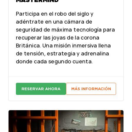
Participa en el robo del siglo y
adéntrate en una cámara de
seguridad de máxima tecnología para
recuperar las joyas de la corona
Británica. Una misión inmersiva llena
de tensión, estrategia y adrenalina
donde cada segundo cuenta.
RESERVAR AHORA
MÁS INFORMACIÓN
:
:
M
M
A
A
S
S
T
T
E
E
R
R
M
M
I
I
N
N