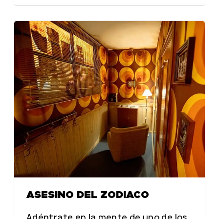
A
A
D
D
E
E
N
N
A
A
P
P
E
E
R
R
P
P
E
E
T
T
U
U
A
A
:
:
M
M
O
O
D
D
O
O
C
C
O
O
M
M
B
B
A
A
T
T
E
E
ASESINO DEL ZODIACO
Adéntrate en la mente de uno de los