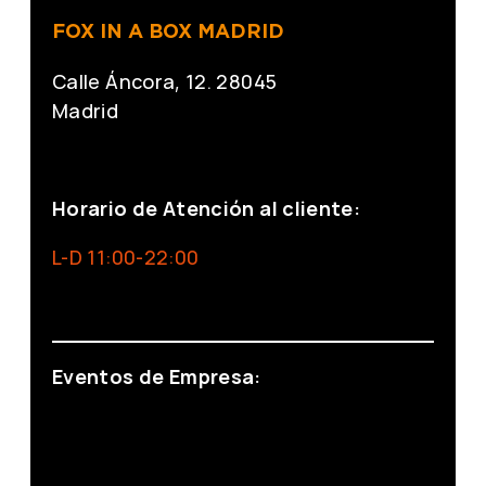
FOX IN A BOX MADRID
Calle Áncora, 12. 28045
Madrid
+34 691 666 715
Horario de Atención al cliente:
L-D 11:00-22:00
info@foxinaboxmadrid.com
Eventos de Empresa:
+34 644 713 148
+34 644 523 911
eventos@eventeam.es
eventeam.es