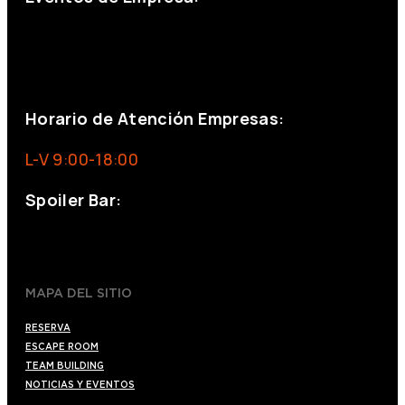
+34 644 713 148
+34 644 523 911
eventos@eventeam.es
eventeam.es
Horario de Atención Empresas:
L-V 9:00-18:00
Spoiler Bar:
+34 910176254
spoilerbarmadrid.com
MAPA DEL SITIO
RESERVA
ESCAPE ROOM
TEAM BUILDING
NOTICIAS Y EVENTOS