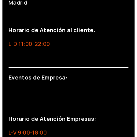
Madrid
+34 691 666 715
Horario de Atención al cliente:
L-D 11:00-22:00
info@foxinaboxmadrid.com
Eventos de Empresa:
+34 644 713 148
+34 644 523 911
eventos@eventeam.es
eventeam.es
Horario de Atención Empresas:
L-V 9:00-18:00