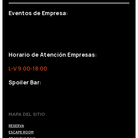
Eventos de Empresa:
+34 644 713 148
+34 644 523 911
eventos@eventeam.es
eventeam.es
Horario de Atención Empresas:
L-V 9:00-18:00
Spoiler Bar:
+34 910176254
spoilerbarmadrid.com
MAPA DEL SITIO
RESERVA
ESCAPE ROOM