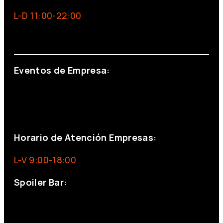
L-D 11:00-22:00
info@foxinaboxmadrid.com
Eventos de Empresa:
+34 644 713 148
+34 644 523 911
eventos@eventeam.es
eventeam.es
Horario de Atención Empresas:
L-V 9:00-18:00
Spoiler Bar:
+34 910176254
spoilerbarmadrid.com