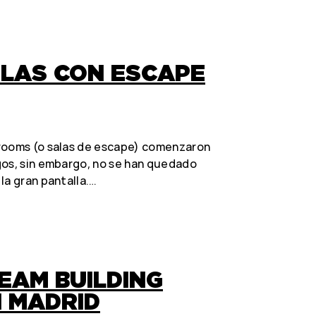
ULAS CON ESCAPE
rooms (o salas de escape) comenzaron
gos, sin embargo, no se han quedado
la gran pantalla.…
TEAM BUILDING
N MADRID