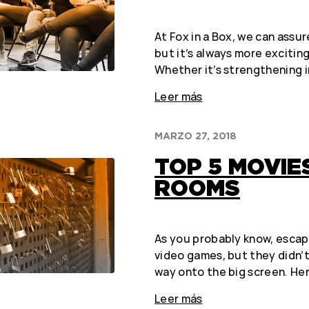
At Fox in a Box, we can assu
but it’s always more exciti
Whether it’s strengthening 
Leer más
MARZO 27, 2018
TOP 5 MOVIE
ROOMS
As you probably know, escap
video games, but they didn’t
way onto the big screen. Her
Leer más