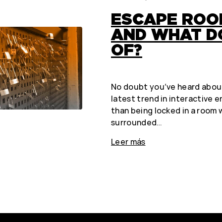
ESCAPE ROOM
AND WHAT DO
OF?
No doubt you’ve heard abou
latest trend in interactive 
than being locked in a room w
surrounded…
Leer más