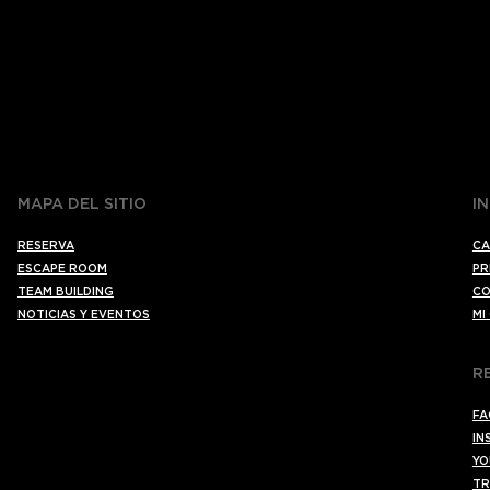
MAPA DEL SITIO
I
RESERVA
CA
ESCAPE ROOM
PR
TEAM BUILDING
CO
NOTICIAS Y EVENTOS
MI
R
FA
IN
YO
TR