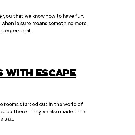
re you that we know how to have fun,
ng when leisure means something more.
interpersonal…
S WITH ESCAPE
e rooms started out in the world of
 stop there. They’ve also made their
e’s a…