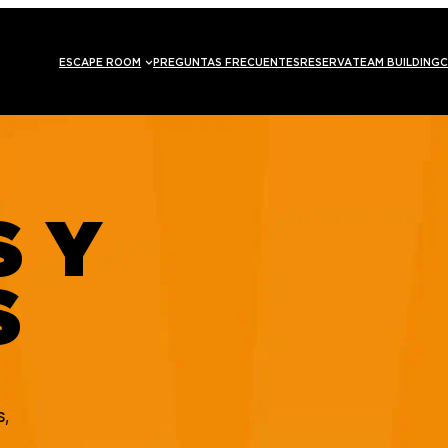
ESCAPE ROOM
PREGUNTAS FRECUENTES
RESERVA
TEAM BUILDING
C
S Y
S
s,