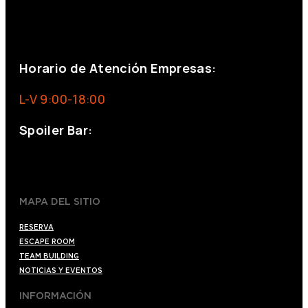
+34 644 713 148
+34 644 523 911
eventos@eventeam.es
eventeam.es
Horario de Atención Empresas:
L-V 9:00-18:00
Spoiler Bar:
+34 910176254
spoilerbarmadrid.com
MAPA DEL SITIO
RESERVA
ESCAPE ROOM
TEAM BUILDING
NOTICIAS Y EVENTOS
INFORMACIÓN