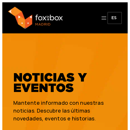
ES
NOTICIAS Y
EVENTOS
Mantente informado con nuestras
noticias. Descubre las últimas
novedades, eventos e historias.