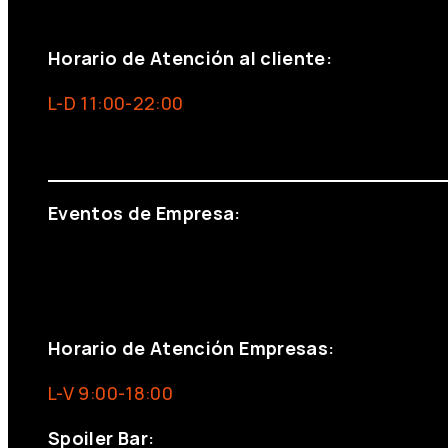
+34 691 666 715
Horario de Atención al cliente:
L-D 11:00-22:00
info@foxinaboxmadrid.com
Eventos de Empresa:
+34 644 713 148
+34 644 523 911
eventos@eventeam.es
eventeam.es
Horario de Atención Empresas:
L-V 9:00-18:00
Spoiler Bar: