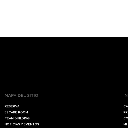
MAPA DEL SITIO
I
RESERVA
CA
ESCAPE ROOM
PR
TEAM BUILDING
CO
NOTICIAS Y EVENTOS
MI