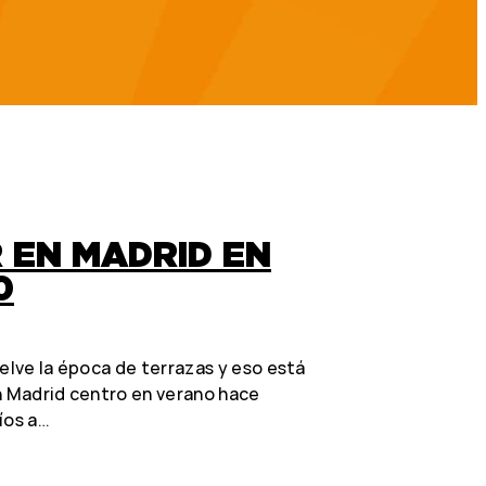
 EN MADRID EN
0
uelve la época de terrazas y eso está
n Madrid centro en verano hace
íos a…