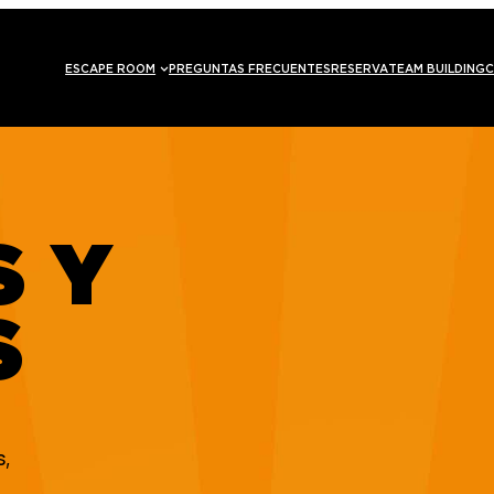
ESCAPE ROOM
PREGUNTAS FRECUENTES
RESERVA
TEAM BUILDING
C
S Y
S
s,