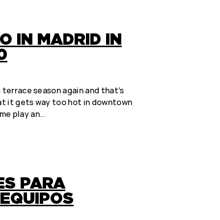
O IN MADRID IN
0
s terrace season again and that’s
t it gets way too hot in downtown
ome play an…
ES PARA
 EQUIPOS