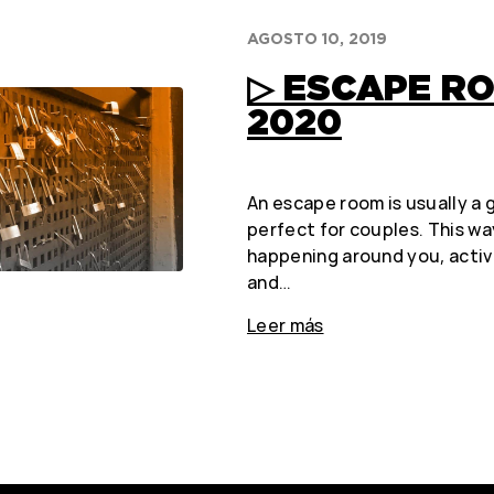
AGOSTO 10, 2019
▷ ESCAPE R
2020
An escape room is usually a g
perfect for couples. This wa
happening around you, active
and…
Leer más