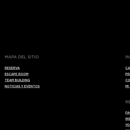
MAPA DEL SITIO
I
RESERVA
CA
ESCAPE ROOM
PR
TEAM BUILDING
CO
NOTICIAS Y EVENTOS
MI
R
FA
IN
YO