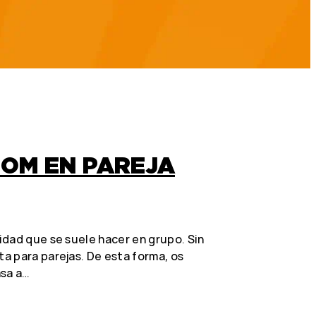
OOM EN PAREJA
idad que se suele hacer en grupo. Sin
a para parejas. De esta forma, os
asa a…