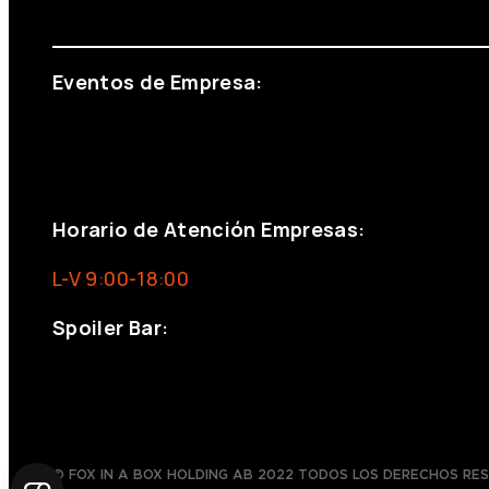
info@foxinaboxmadrid.com
Eventos de Empresa:
+34 644 713 148
+34 644 523 911
eventos@eventeam.es
eventeam.es
Horario de Atención Empresas:
L-V 9:00-18:00
Spoiler Bar:
+34 910176254
spoilerbarmadrid.com
© FOX IN A BOX HOLDING AB 2022 TODOS LOS DERECHOS RE