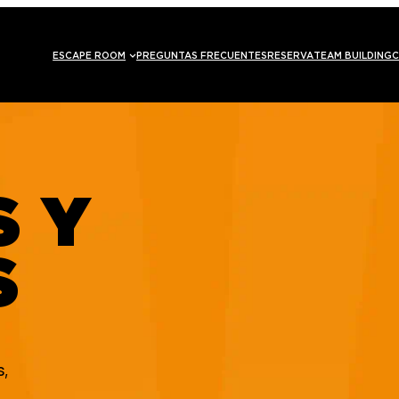
ESCAPE ROOM
PREGUNTAS FRECUENTES
RESERVA
TEAM BUILDING
C
S Y
S
s,