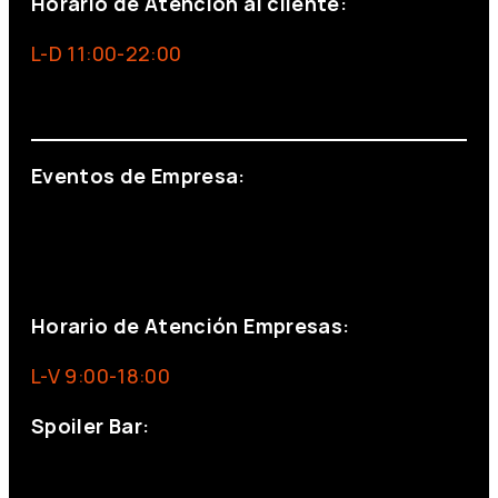
Horario de Atención al cliente:
L-D 11:00-22:00
info@foxinaboxmadrid.com
Eventos de Empresa:
+34 644 713 148
+34 644 523 911
eventos@eventeam.es
eventeam.es
Horario de Atención Empresas:
L-V 9:00-18:00
Spoiler Bar:
+34 910176254
spoilerbarmadrid.com