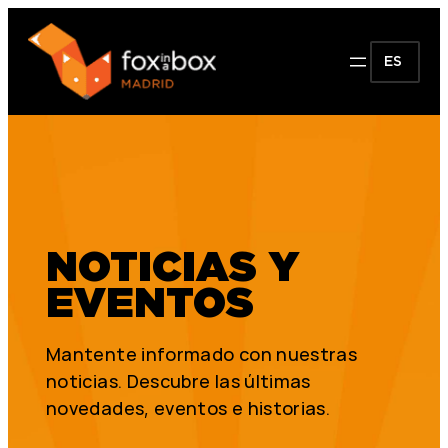
ES
NOTICIAS Y
EVENTOS
Mantente informado con nuestras
noticias. Descubre las últimas
novedades, eventos e historias.