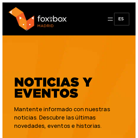
ES
NOTICIAS Y
EVENTOS
Mantente informado con nuestras
noticias. Descubre las últimas
novedades, eventos e historias.