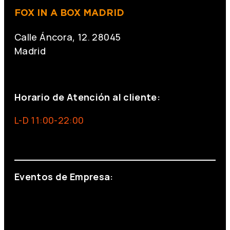
FOX IN A BOX MADRID
Calle Áncora, 12. 28045
Madrid
+34 691 666 715
Horario de Atención al cliente:
L-D 11:00-22:00
info@foxinaboxmadrid.com
Eventos de Empresa:
+34 644 713 148
+34 644 523 911
eventos@eventeam.es
eventeam.es