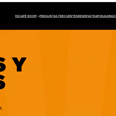
ESCAPE ROOM
PREGUNTAS FRECUENTES
RESERVA
TEAM BUILDING
C
S Y
S
s,