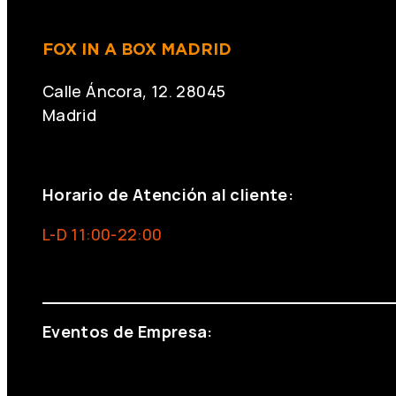
FOX IN A BOX MADRID
Calle Áncora, 12. 28045
Madrid
+34 691 666 715
Horario de Atención al cliente:
L-D 11:00-22:00
info@foxinaboxmadrid.com
Eventos de Empresa:
+34 644 713 148
+34 644 523 911