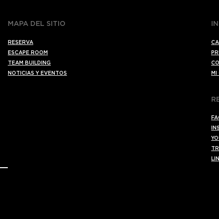
MAPA DEL SITIO
I
RESERVA
CA
ESCAPE ROOM
PR
TEAM BUILDING
CO
NOTICIAS Y EVENTOS
MI
R
FA
IN
YO
TR
LI