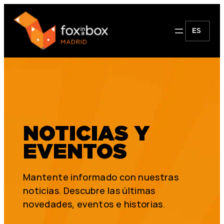
ES
NOTICIAS Y
EVENTOS
Mantente informado con nuestras
noticias. Descubre las últimas
novedades, eventos e historias.