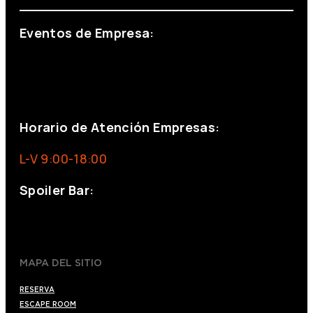
Eventos de Empresa:
+34 644 713 148
+34 644 523 911
eventos@eventeam.es
eventeam.es
Horario de Atención Empresas:
L-V 9:00-18:00
Spoiler Bar:
+34 910176254
spoilerbarmadrid.com
MAPA DEL SITIO
RESERVA
ESCAPE ROOM