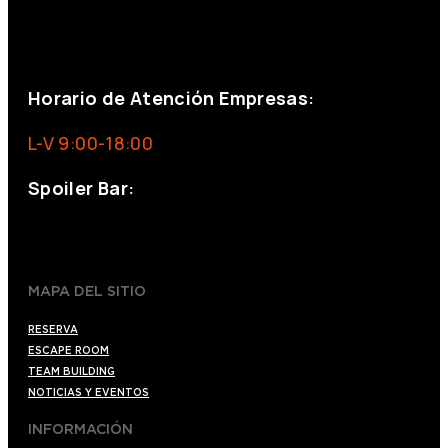
+34 644 713 148
+34 644 523 911
eventos@eventeam.es
eventeam.es
Horario de Atención Empresas:
L-V 9:00-18:00
Spoiler Bar:
+34 910176254
spoilerbarmadrid.com
MAPA DEL SITIO
RESERVA
ESCAPE ROOM
TEAM BUILDING
NOTICIAS Y EVENTOS
INFORMACIÓN