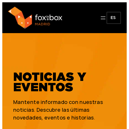
ES
NOTICIAS Y
EVENTOS
Mantente informado con nuestras
noticias. Descubre las últimas
novedades, eventos e historias.