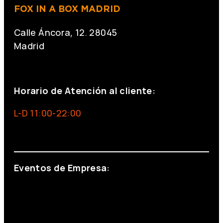
FOX IN A BOX MADRID
Calle Áncora, 12. 28045
Madrid
+34 691 666 715
Horario de Atención al cliente:
L-D 11:00-22:00
info@foxinaboxmadrid.com
Eventos de Empresa:
+34 644 713 148
+34 644 523 911
eventos@eventeam.es
eventeam.es