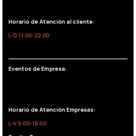
+34 691 666 715
Horario de Atención al cliente:
L-D 11:00-22:00
info@foxinaboxmadrid.com
Eventos de Empresa:
+34 644 713 148
+34 644 523 911
eventos@eventeam.es
eventeam.es
Horario de Atención Empresas:
L-V 9:00-18:00