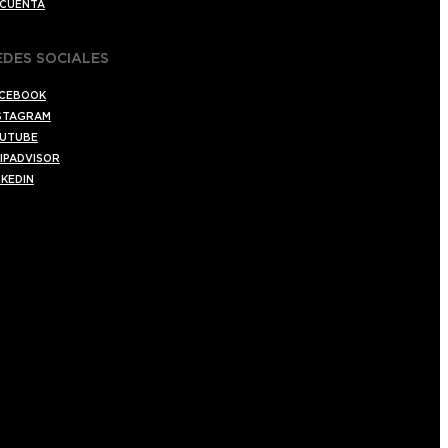
 CUENTA
EDES SOCIALES
CEBOOK
STAGRAM
UTUBE
IPADVISOR
NKEDIN