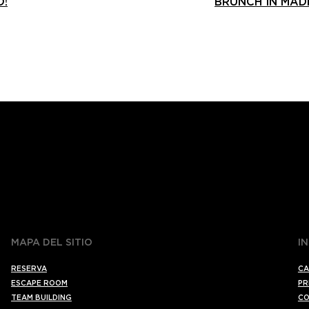
O!
BRUNCH IN MAD
MAPA DEL SITIO
I
RESERVA
CA
ESCAPE ROOM
PR
TEAM BUILDING
CO