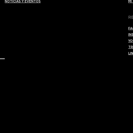
NOTICIAS Y EVENTOS
MI
R
FA
IN
YO
TR
LI