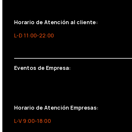
+34 691 666 715
Horario de Atención al cliente:
L-D 11:00-22:00
info@foxinaboxmadrid.com
Eventos de Empresa:
+34 644 713 148
+34 644 523 911
eventos@eventeam.es
eventeam.es
Horario de Atención Empresas:
L-V 9:00-18:00