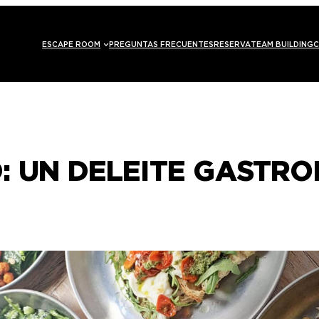
ESCAPE ROOM
PREGUNTAS FRECUENTES
RESERVA
TEAM BUILDING
C
: UN DELEITE GASTR