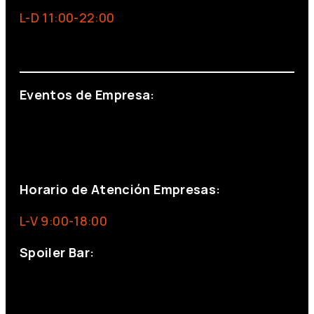
L-D 11:00-22:00
info@foxinaboxmadrid.com
Eventos de Empresa:
+34 644 713 148
+34 644 523 911
eventos@eventeam.es
eventeam.es
Horario de Atención Empresas:
L-V 9:00-18:00
Spoiler Bar:
+34 910176254
spoilerbarmadrid.com