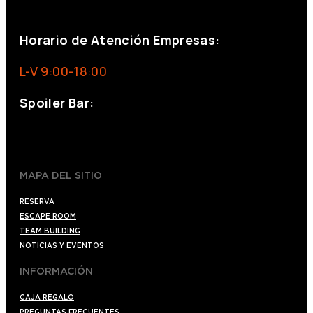
eventos@eventeam.es
eventeam.es
Horario de Atención Empresas:
L-V 9:00-18:00
Spoiler Bar:
+34 910176254
spoilerbarmadrid.com
MAPA DEL SITIO
RESERVA
ESCAPE ROOM
TEAM BUILDING
NOTICIAS Y EVENTOS
INFORMACIÓN
CAJA REGALO
PREGUNTAS FRECUENTES