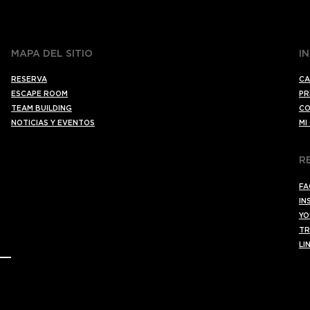
MAPA DEL SITIO
I
RESERVA
CA
ESCAPE ROOM
PR
TEAM BUILDING
CO
NOTICIAS Y EVENTOS
MI
R
FA
IN
YO
TR
LI