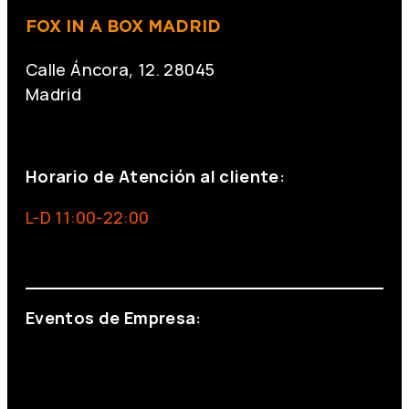
FOX IN A BOX MADRID
Calle Áncora, 12. 28045
Madrid
+34 691 666 715
Horario de Atención al cliente:
L-D 11:00-22:00
info@foxinaboxmadrid.com
Eventos de Empresa:
+34 644 713 148
+34 644 523 911
eventos@eventeam.es
eventeam.es